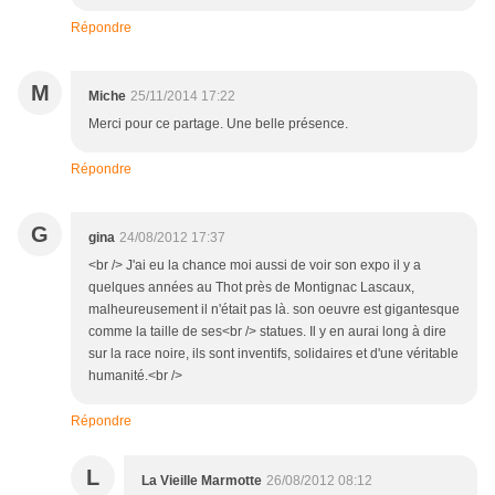
Répondre
M
Miche
25/11/2014 17:22
Merci pour ce partage. Une belle présence.
Répondre
G
gina
24/08/2012 17:37
<br /> J'ai eu la chance moi aussi de voir son expo il y a
quelques années au Thot près de Montignac Lascaux,
malheureusement il n'était pas là. son oeuvre est gigantesque
comme la taille de ses<br /> statues. Il y en aurai long à dire
sur la race noire, ils sont inventifs, solidaires et d'une véritable
humanité.<br />
Répondre
L
La Vieille Marmotte
26/08/2012 08:12