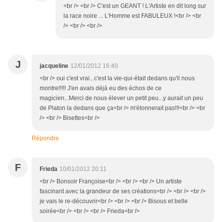
<br /> <br /> C'est un GEANT ! L'Artiste en dit long sur
la race noire ... L'Homme est FABULEUX !<br /> <br
/> <br /> <br />
J
jacqueline
12/01/2012 16:40
<br /> oui c'est vrai...c'est la vie-qui-était dedans qu'il nous
montre!!!!! J'en avais déjà eu des échos de ce
magicien...Merci de nous élever un petit peu...y aurait un peu
de Platon la dedans que ça<br /> m'étonnerait pas!!!<br /> <br
/> <br /> Bisettes<br />
Répondre
F
Frieda
10/01/2012 20:11
<br /> Bonsoir Françoise<br /> <br /> <br /> Un artiste
fascinant avec la grandeur de ses créations<br /> <br /> <br />
je vais le re-découvrir<br /> <br /> <br /> Bisous et belle
soirée<br /> <br /> <br /> Frieda<br />