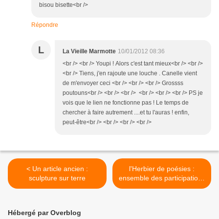
bisou bisette<br />
Répondre
L
La Vieille Marmotte
10/01/2012 08:36
<br /> <br /> Youpi ! Alors c'est tant mieux<br /> <br />
<br /> Tiens, j'en rajoute une louche . Canelle vient
de m'envoyer ceci <br /> <br /> <br /> Grossss
poutouns<br /> <br /> <br /> <br /> <br /> <br /> PS je
vois que le lien ne fonctionne pas ! Le temps de
chercher à faire autrement ....et tu l'auras ! enfin,
peut-être<br /> <br /> <br /> <br />
< Un article ancien :
l'Herbier de poésies :
sculpture sur terre
ensemble des participations
>
Hébergé par Overblog