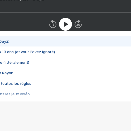
 DayZ
 a 13 ans (et vous l'avez ignoré)
e (littéralement)
im Rayan
 toutes les règles
s les jeux vidéo
us choquant de Rockstar ? - Le scandale BULLY
e plus moche de Steam
du RÊVE tourne au CAUCHEMAR