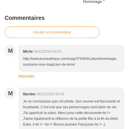
Commentaires
Ajouter un commentaire
M
Miche
06/12/2016 06:53
http://www.jeuneafrique.com/mag/379394/culture/hommage-
ousmane-sow-magicien-de-terre/
Répondre
M
Martine
06/12/2016 05:49
Je ne connaissais pas cet artiste. Son oeuvre est fascinante et
troublante. C'est vrai que ses personnages sont plein de vie.
J'ai apprécié la video. Merci pour cette découverte<br />
J'aime également la réflexion de la petite fille à la fin du billet.
Extra :)<br /> <br /> Bonne journée Françoise<br /> ;)