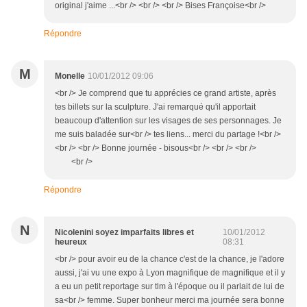
original j'aime ...<br /> <br /> <br /> Bises Françoise<br />
Répondre
M
Monelle
10/01/2012 09:06
<br /> Je comprend que tu apprécies ce grand artiste, après
tes billets sur la sculpture. J'ai remarqué qu'il apportait
beaucoup d'attention sur les visages de ses personnages. Je
me suis baladée sur<br /> tes liens... merci du partage !<br />
<br /> <br /> Bonne journée - bisous<br /> <br /> <br />
<br />
Répondre
N
Nicolenini soyez imparfaits libres et
10/01/2012
heureux
08:31
<br /> pour avoir eu de la chance c'est de la chance, je l'adore
aussi, j'ai vu une expo à Lyon magnifique de magnifique et il y
a eu un petit reportage sur tlm à l'époque ou il parlait de lui de
sa<br /> femme. Super bonheur merci ma journée sera bonne