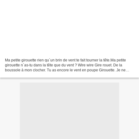
Ma petite girouette rien qu´un brin de vent te fait tourner la tête.Ma petite
girouette n´as-tu dans la tête que du vent ? Wire wire Gire rouet. De la
boussole à mon clocher. Tu as encore le vent en poupe Girouette. Je ne
l'eus jamais su sans quelques...