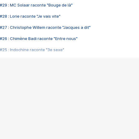
#29 : MC Solaar raconte "Bouge de là"
28 : Lorie raconte "Je vais vite"
#27 : Christophe Willem raconte "Jacques a dit"
#26 : Chimène Badi raconte "Entre nous"
#25 : Indochine raconte "3e sexe"
#24 : Zaho raconte "C'est chelou"
#23 : Patrick Bruel raconte "Au café des délices"
#22 : Kyo raconte "Le chemin"
#21 : Nolwenn Leroy raconte "Cassé"
#20 : Patrick Hernandez raconte "Born to be alive"
#19 : Lorie raconte "Près de moi"
#18 : Michael Jones raconte "A nos actes manqués" (avec Jean-Jacque