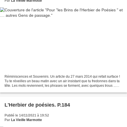
Par
La Vieille Marmotte
Réminiscences et Souvenirs. Un article du 27 mars 2014 qui refait surface !
Tu te réveilles un beau matin avec un air insistant que tu fredonnes dans ta
tête. Les mots reviennent, les phrases se forment, avec quelques trous ...
Mais d'où ça me revient...
L'Herbier de poésies. P.184
Publié le 14/11/2021 à 19:52
Par
La Vieille Marmotte