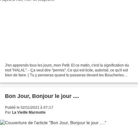
J'en apprends tous les jours, mon Petit. Et ce matin, c'est la signification du
mot "HALAL". - Ça veut dire "permis". Ce qui est licite, autorisé, ce qu'il est
bien de faire. ( Tu y penseras quand tu passeras devant les Boucheries
HALAL de ta ville ?)...
Bon Jour, Bonjour le jour ....
Publié le 02/11/2021 à 07:17
Par
La Vieille Marmotte