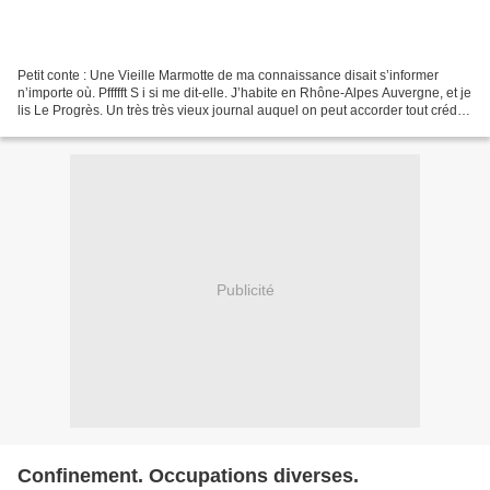
Petit conte : Une Vieille Marmotte de ma connaissance disait s’informer
n’importe où. Pffffft S i si me dit-elle. J’habite en Rhône-Alpes Auvergne, et je
lis Le Progrès. Un très très vieux journal auquel on peut accorder tout crédit.
Certes répondis-je...
Publicité
Confinement. Occupations diverses.