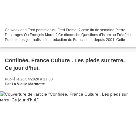
Ce week end Fred pommier, ou Fred Fromet ? cette fin de semaine Pierre
Desproges Ou François Morel ? Ce dimanche Questions d’islam ou Frédéric
Pommier est journaliste à la rédaction de France Inter depuis 2001. Cette
saison, on le retrouve à 6h47 le vendredi,...
Confinée. France Culture . Les pieds sur terre.
Ce jour d’hui.
Publié le 20/04/2020 à 13:03
Par
La Vieille Marmotte