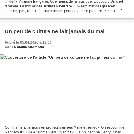
.... de la Musique française. Que nenni, de la musique, tout court. Un chef
d’œuvre. Le mot œuvre suffirait à tout dire. Dix-sept minutes qui n’en
finissent pas, Réduit à Cinq minutes pour ne pas se prendre le chou la tête,
Par quelques musiciens confinés...
Un peu de culture ne fait jamais du mal
Publié le 05/04/2020 à 11:00
Par
La Vieille Marmotte
Confinement : si nous en profitions un peu ? rire et sérieux. On est confiné!!
Rappetout : Julie Allainmat Gus : Djahîz GIL Le philosophe Henry David