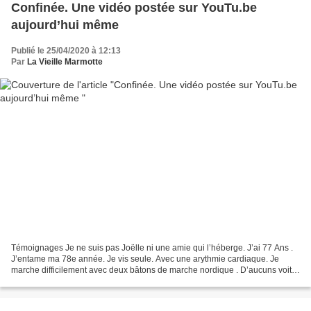
Confinée. Une vidéo postée sur YouTu.be
aujourd’hui même
Publié le 25/04/2020 à 12:13
Par
La Vieille Marmotte
Témoignages Je ne suis pas Joëlle ni une amie qui l’héberge. J’ai 77 Ans .
J’entame ma 78e année. Je vis seule. Avec une arythmie cardiaque. Je
marche difficilement avec deux bâtons de marche nordique . D’aucuns voit
que j’ai des béquilles (sic), gantée...