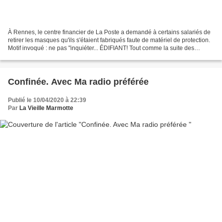
À Rennes, le centre financier de La Poste a demandé à certains salariés de
retirer les masques qu'ils s'étaient fabriqués faute de matériel de protection.
Motif invoqué : ne pas "inquiéter... ÉDIFIANT! Tout comme la suite des
informations sur F.I ET F.CUL.(ture)...
Confinée. Avec Ma radio préférée
Publié le 10/04/2020 à 22:39
Par
La Vieille Marmotte