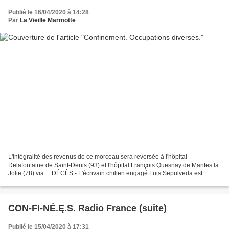
Publié le 16/04/2020 à 14:28
Par
La Vieille Marmotte
L'intégralité des revenus de ce morceau sera reversée à l'hôpital
Delafontaine de Saint-Denis (93) et l'hôpital François Quesnay de Mantes la
Jolie (78) via ... DÉCÈS - L'écrivain chilien engagé Luis Sepulveda est
décédé à l'âge de 70 ans en Espagne des...
CON-FI-NÉ.Ę.S. Radio France (suite)
Publié le 15/04/2020 à 17:31