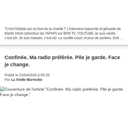
"C'est l'hôpital qui se fout de la charité !" L'interview hypocrite et gênante de
Martin Hirsh (directeur de l'APHP) sur BFM TV. YOUTUBE Je suis vieille,
c’est sûr. Je suis malade, c’est sûr. Le souffle court, et plus de jambes. Enfin,
pas + de jambes,...
Confinée. Ma radio préférée. Pile je garde. Face
je change.
Publié le 22/04/2020 à 05:30
Par
La Vieille Marmotte