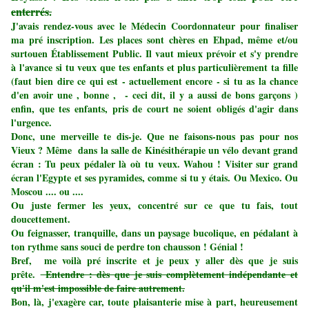
enterrés.
J'avais rendez-vous avec le Médecin Coordonnateur pour finaliser
ma pré inscription. Les places sont chères en Ehpad, même et/ou
surtouen Établissement Public. Il vaut mieux prévoir et s'y prendre
à l'avance si tu veux que tes enfants et plus particulièrement ta fille
(faut bien dire ce qui est - actuellement encore - si tu as la chance
d'en avoir une , bonne , - ceci dit, il y a aussi de bons garçons )
enfin, que tes enfants, pris de court ne soient obligés d'agir dans
l'urgence.
Donc, une merveille te dis-je. Que ne faisons-nous pas pour nos
Vieux ? Même dans la salle de Kinésithérapie un vélo devant grand
écran : Tu peux pédaler là où tu veux. Wahou ! Visiter sur grand
écran l'Egypte et ses pyramides, comme si tu y étais. Ou Mexico. Ou
Moscou .... ou ....
Ou juste fermer les yeux, concentré sur ce que tu fais, tout
doucettement.
Ou feignasser, tranquille, dans un paysage bucolique, en pédalant à
ton rythme sans souci de perdre ton chausson ! Génial !
Bref, me voilà pré inscrite et je peux y aller dès que je suis
prête.
Entendre : dès que je suis complètement indépendante et
qu'il m'est impossible de faire autrement.
Bon, là, j'exagère car, toute plaisanterie mise à part, heureusement