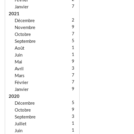
Février
7
Janvier
2021
2
Décembre
9
Novembre
7
Octobre
5
Septembre
1
Août
1
Juin
9
Mai
3
Avril
7
Mars
7
Février
9
Janvier
2020
5
Décembre
9
Octobre
3
Septembre
1
Juillet
1
Juin