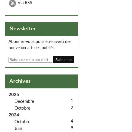
via RSS
Newsletter
Abonnez-vous pour être averti des
nouveaux articles publiés.
E
m
a
i
Archives
l
2025
1
Décembre
2
Octobre
2024
4
Octobre
9
Juin