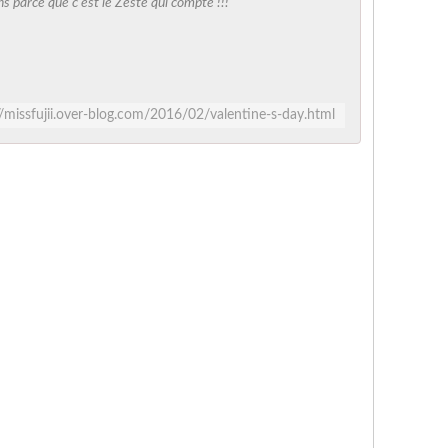
ons parce que c'est le Zeste qui compte !!!
//missfujii.over-blog.com/2016/02/valentine-s-day.html