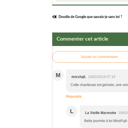
Doodle de Google que saurais-je sans toi ?
Commenter cet article
Ajouter un commentaire
M
missfujii.
18/02/2016 07:16
Cette chanteuse est géniale, une voix 
Répondre
L
La Vieille Marmotte
18/02
Belle journée à toi MissFujii