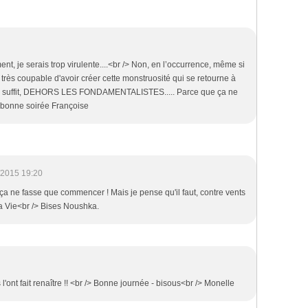
nt, je serais trop virulente....<br /> Non, en l’occurrence, même si
st très coupable d'avoir créer cette monstruosité qui se retourne à
 ça suffit, DEHORS LES FONDAMENTALISTES..... Parce que ça ne
t bonne soirée Françoise
/2015 19:20
 ça ne fasse que commencer ! Mais je pense qu'il faut, contre vents
la Vie<br /> Bises Noushka.
 l'ont fait renaître !! <br /> Bonne journée - bisous<br /> Monelle